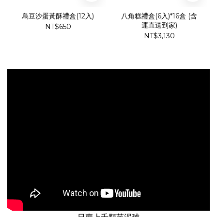
烏豆沙蛋黃酥禮盒(12入)
八角糕禮盒(6入)*16盒 (含
運直送到家)
NT$650
NT$3,130