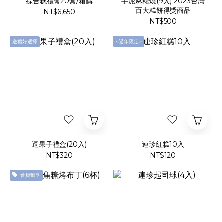
綜合糕禮盒20盒/箱購
芋泥麻糬燒(9入) 2023台灣
百大糕餅得獎商品
NT$6,650
NT$500
送禮好選擇
<過年限定>
逗果子禮盒(20入)
連珍紅糕10入
NT$320
NT$120
會員獨享