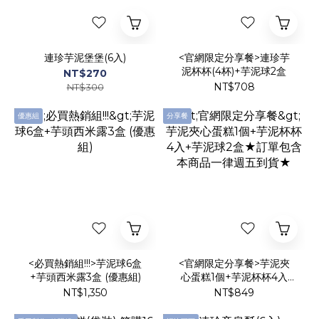
連珍芋泥堡堡(6入)
<官網限定分享餐>連珍芋
泥杯杯(4杯)+芋泥球2盒
NT$270
NT$708
NT$300
優惠組
分享餐
<必買熱銷組!!!>芋泥球6盒
<官網限定分享餐>芋泥夾
+芋頭西米露3盒 (優惠組)
心蛋糕1個+芋泥杯杯4入
+芋泥球2盒★訂單包含本
NT$1,350
NT$849
商品一律週五到貨★