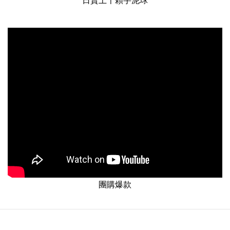
日賣上千顆芋泥球
團購爆款