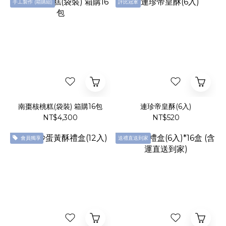
手工製作 (箱購組)
評比冠軍
南棗核桃糕(袋裝) 箱購16包
連珍帝皇酥(6入)
NT$4,300
NT$520
會員獨享
送禮直送到家