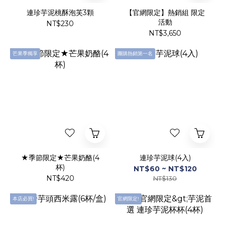
連珍芋泥桃酥泡芙3顆
【官網限定】熱銷組 限定
活動
NT$230
NT$3,650
芒果季獨享
團購熱銷第一名
★季節限定★芒果奶酪(4
連珍芋泥球(4入)
杯)
NT$60 ~ NT$120
NT$420
NT$130
本店必買!
官網限定!