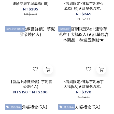
連珍雙層芋泥蛋糕(1條)
<官網限定>連珍芋泥夾心
蛋糕(1顆)★訂單包含本商
NT$285
品一律週五到貨★
NT$249
NT$320
NT$299
新品上市嘗鮮價
官網限定
【新品上線嘗鮮價】芋泥雲
<官網限定>連珍芋泥布丁
朵燒(4入)
大福(5入)★訂單包含本商
品一律週五到貨★
NT$150 ~ NT$300
NT$370
NT$410
會員獨享
會員獨享