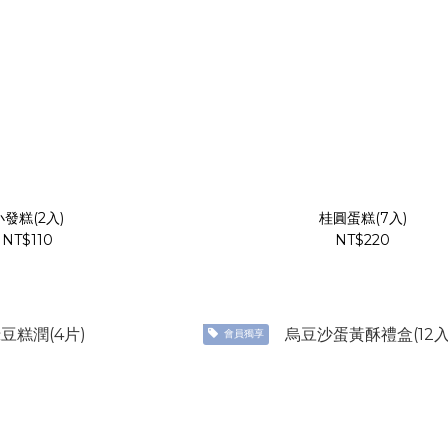
小發糕(2入)
桂圓蛋糕(7入)
NT$110
NT$220
會員獨享