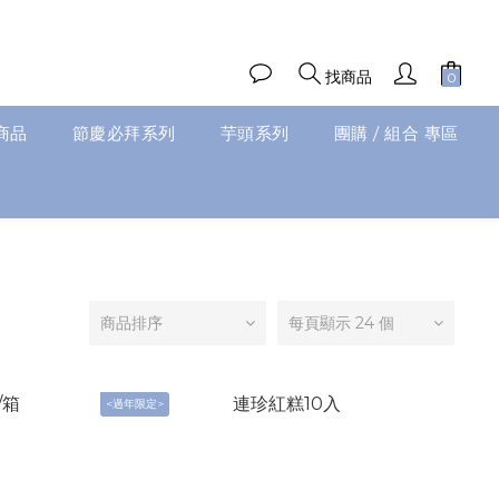
找商品
商品
節慶必拜系列
芋頭系列
團購 / 組合 專區
商品排序
每頁顯示 24 個
<過年限定>