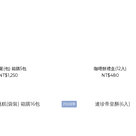
芝麻荖(包) 箱購5包
咖哩餅禮盒(12入)
NT$1,250
NT$480
評比冠軍