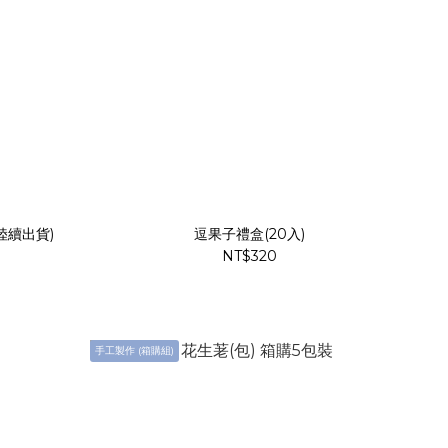
陸續出貨)
逗果子禮盒(20入)
NT$320
手工製作 (箱購組)