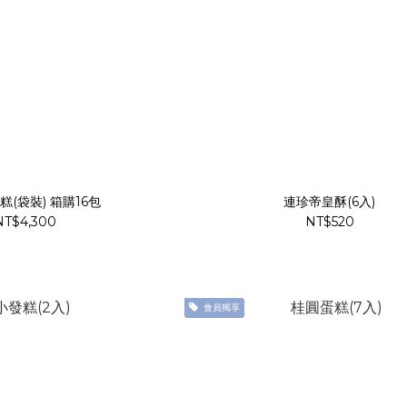
南棗核桃糕(袋裝) 箱購16包
連珍帝皇酥(6入)
NT$4,300
NT$520
會員獨享