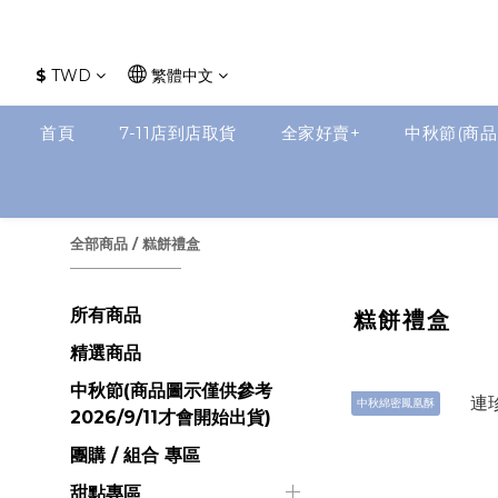
$
TWD
繁體中文
首頁
7-11店到店取貨
全家好賣+
中秋節(商品
全部商品
/
糕餅禮盒
所有商品
糕餅禮盒
精選商品
中秋節(商品圖示僅供參考
中秋綿密鳳凰酥
2026/9/11才會開始出貨)
團購 / 組合 專區
甜點專區