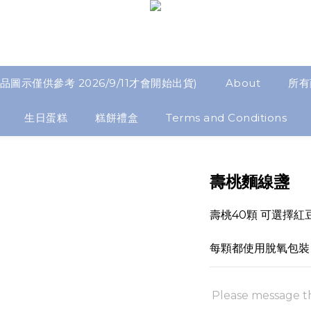
品圖示僅供參考 2026/9/11才會開始出貨)
About
所有
生日蛋糕
糕餅禮盒
Terms and Conditions
壽桃麵線盞
壽桃40顆 可選擇紅
每顆都使用脫氧包裝
Please message th