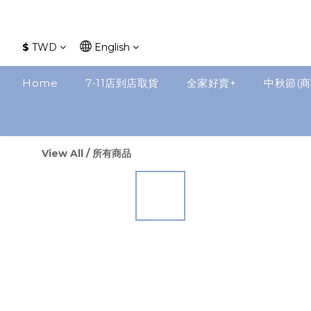
$
TWD
English
Home
7-11店到店取貨
全家好賣+
中秋節(商
View All
/
所有商品