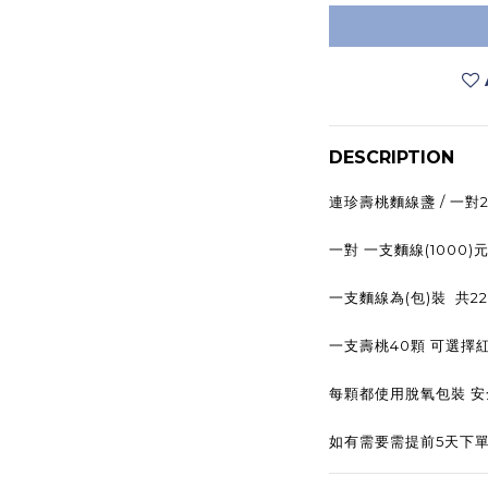
DESCRIPTION
連珍壽桃麵線盞 / 一對2
一對 一支麵線(1000)元
一支麵線為(包)裝 共2
一支壽桃40顆 可選擇
每顆都使用脫氧包裝 
如有需要需提前5天下