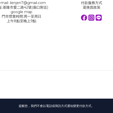
-mail: ilenjen7@gmail.com
付款服務方式
址:基隆市愛二路42號(廟口附近)
退換貨政策
google map
門市營業時間:周一至周日
上午8點至晚上9點
提醒您，我們不會以電話或簡訊方式通知變更付款方式。