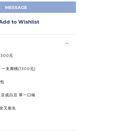
MESSAGE
Add to Wishlist
300元
 一支壽桃(1300元)
2包
紅豆或白豆 單一口味
安全又衛生
單