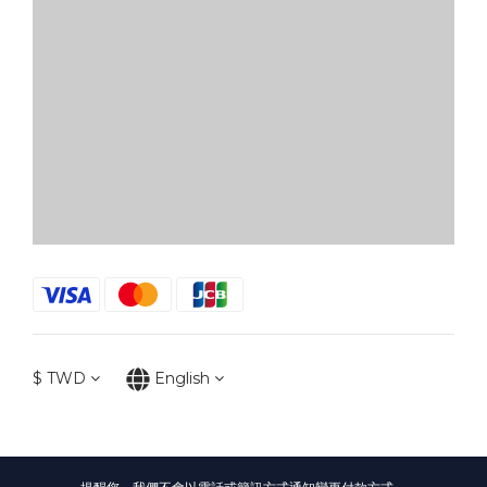
$
TWD
English