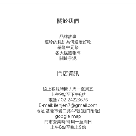
關於我們
品牌故事
連珍的糕餅為何這麼好吃
基隆中元祭
各大媒體報導
關於芋泥
門店資訊
線上客服時間 / 周一至周五
上午9點至下午6點
電話 / 02-24223676
E-mail: ilenjen7@gmail.com
地址:基隆市愛二路42號(廟口附近)
google map
門市營業時間:周一至周日
上午8點至晚上9點