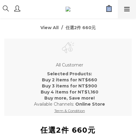
View All
任選2件 660元
All Customer
Selected Products:
Buy 2 items for NT$660
Buy 3 items for NT$900
Buy 4 items for NT$1,160
Buy more, Save more!
Available Channels:
Online Store
Term & Condition
任選2件 660元