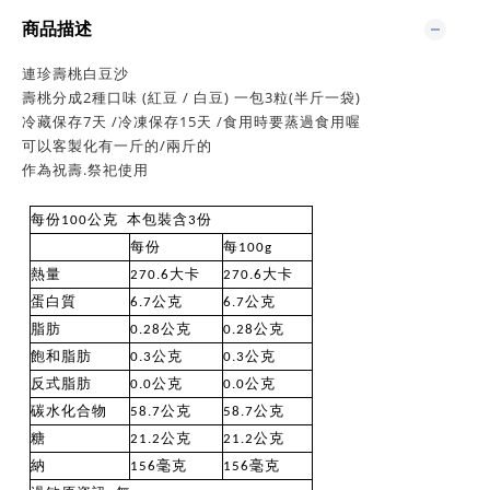
商品描述
連珍壽桃白豆沙
壽桃分成2種口味 (紅豆 / 白豆) 一包3粒(半斤一袋)
冷藏保存7天 /冷凍保存15天 /食用時要蒸過食用喔
可以客製化有一斤的/兩斤的
作為祝
壽.祭祀使用
每份100公克 本包裝含3份
每份
每100g
熱量
270.6大卡
270.6大卡
蛋白質
6.7公克
6.7公克
脂肪
0.28公克
0.28公克
飽和脂肪
0.3公克
0.3公克
反式脂肪
0.0公克
0.0公克
碳水化合物
58.7公克
58.7公克
糖
21.2公克
21.2公克
納
156毫克
156毫克